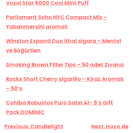
Vozol Star 6000 Cool Mint Puff
Parliament Soho NYC Compact Mix –
Yabanmersini aromalı
Winston Expand Duo ithal sigara – Mentol
ve Böğürtlen
Smoking Brown Filter Tips – 50 adet Zıvana
Rocks Short Cherry sigarillo – Kiraz Aromalı
– 50’s
Cohiba Robustos Puro Satın Al- 5’s Gift
Pack DOMİNİC
Yazı
Previous:
Candlelight
Next:
Hoyo de