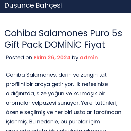
Skip
Düşünce Bahçesi
to
content
Cohiba Salamones Puro 5s
Gift Pack DOMİNİC Fiyat
Posted on
Ekim 26, 2024
by
admin
Cohiba Salamones, derin ve zengin tat
profilini bir araya getiriyor. İlk nefesinize
aldığınızda, size yoğun ve karmaşık bir
aromalar yelpazesi sunuyor. Yerel tütünleri,
özenle seçilmiş ve her biri ustalar tarafından
işlenmiş. Bu nedenle, bu purolar içim
sırasında adeta bir yolculuğa çıkmanızı