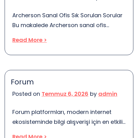
ipuçlarına ihtiyacınız var. […]
Archerson Sanal Ofis Sık Sorulan Sorular
Bu makalede Archerson sanal ofis
hizmetleri hakkında sıkça sorulan
Read More >
sorulara yanıtlar verilecektir. Sanal ofis,
günümüzde birçok işletme için önemli bir
çözüm haline geldi. Peki, sanal ofis nedir?
Nasıl çalışır? İşletmenize ne gibi
Forum
avantajlar sağlar? İşte bu sorulara
Posted on
Temmuz 6, 2026
by
admin
cevap ararken, Archerson’un sunduğu
hizmetlerin detaylarına da göz atacağız.
Forum platformları, modern internet
Öncelikle, sanal ofis […]
ekosisteminde bilgi alışverişi için en etkili
çözümler arasında yer alan değerli
Read More >