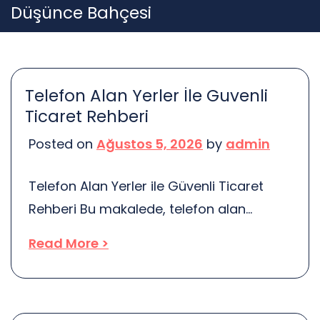
Skip
Düşünce Bahçesi
to
content
Telefon Alan Yerler İle Guvenli
Ticaret Rehberi
Posted on
Ağustos 5, 2026
by
admin
Telefon Alan Yerler ile Güvenli Ticaret
Rehberi Bu makalede, telefon alan
yerlerde güvenli ticaret yapmanın yolları,
Read More >
dikkat edilmesi gereken noktalar ve
pratik ipuçları ele alınacaktır. Güvenli
alışveriş için gerekli bilgiler burada.