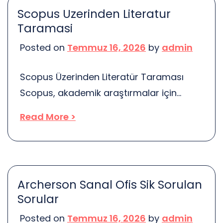
sıcak ve davetkar bir atmosfer
Scopus Uzerinden Literatur
yaratmasına yardımcı olur. Düşünün ki,
Taramasi
spor yaparken kendinizi evinizde gibi
Posted on
Temmuz 16, 2026
by
admin
hissetmek, motivasyonunuzu artırabilir.
Bu nedenle, lambiri kullanımı sadece
Scopus Üzerinden Literatür Taraması
görsellik değil, aynı zamanda spor
Scopus, akademik araştırmalar için
yapma […]
önemli bir veri tabanıdır. Peki, bu veri
Read More >
tabanını nasıl etkili bir şekilde
kullanabilirsiniz? İşte burada devreye
giriyoruz! Scopus, dünya çapında birçok
dergi, makale ve konferans bildirisi sunar.
Archerson Sanal Ofis Sik Sorulan
Ancak, bu kadar çok bilgi arasında
Sorular
kaybolmak kolaydır. Bu nedenle, etkili bir
Posted on
Temmuz 16, 2026
by
admin
literatür taraması yapmak için bazı