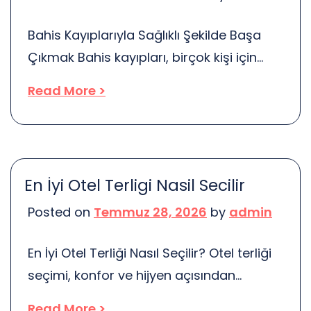
durum karmaşık hale gelebilir. Yargıtay,
Bahis Kayıplarıyla Sağlıklı Şekilde Başa
bu tür davalarda önemli bir rol […]
Çıkmak Bahis kayıpları, birçok kişi için
stres ve kaygı kaynağı olabilir. Herkesin
Read More >
hayatında inişler ve çıkışlar vardır. Ancak,
kayıplarla başa çıkmak zor olabilir. Peki,
bu durumda ne yapmalıyız? Kendimize
nasıl yardımcı olabiliriz? İşte bu
En İyi Otel Terligi Nasil Secilir
makalede, kayıplarla başa çıkmanın
Posted on
Temmuz 28, 2026
by
admin
yollarını ve sağlıklı bir yaklaşım
geliştirmeyi ele alacağız. Öncelikle,
En İyi Otel Terliği Nasıl Seçilir? Otel terliği
kayıplarınızı kabul etmek […]
seçimi, konfor ve hijyen açısından
oldukça önemlidir. Düşünsenize, bir
Read More >