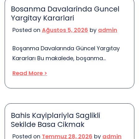
Telefon alan yerler, günümüzde
Bosanma Davalarinda Guncel
alışverişin en popüler yollarından biri
Yargitay Kararlari
haline geldi. Ancak, bu yerlerde alışveriş
Posted on
Ağustos 5, 2026
by
admin
yaparken dikkatli olmak şart. Peki, neden
bu kadar dikkatli […]
Boşanma Davalarında Güncel Yargıtay
Kararları Bu makalede, boşanma
davalarında Yargıtay’ın güncel
Read More >
kararlarına ve bu kararların hukuki
etkilerine odaklanılacaktır. Boşanma
süreçlerinde önemli olan yargı kararları
incelenecektir. Boşanma, birçok insan
Bahis Kayiplariyla Saglikli
için hayatın en zor dönemlerinden biridir.
Sekilde Basa Cikmak
Duygusal yükler, maddi sorunlar ve
Posted on
Temmuz 28, 2026
by
admin
hukuki süreçler bir araya geldiğinde,