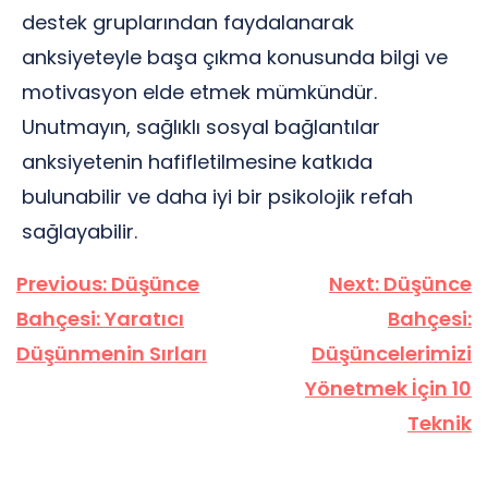
destek gruplarından faydalanarak
anksiyeteyle başa çıkma konusunda bilgi ve
motivasyon elde etmek mümkündür.
Unutmayın, sağlıklı sosyal bağlantılar
anksiyetenin hafifletilmesine katkıda
bulunabilir ve daha iyi bir psikolojik refah
sağlayabilir.
Yazı
Previous:
Düşünce
Next:
Düşünce
gezinmesi
Bahçesi: Yaratıcı
Bahçesi:
Düşünmenin Sırları
Düşüncelerimizi
Yönetmek İçin 10
Teknik