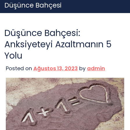
Skip
Düşünce Bahçesi
to
content
Düşünce Bahçesi:
Anksiyeteyi Azaltmanın 5
Yolu
Posted on
Ağustos 13, 2023
by
admin