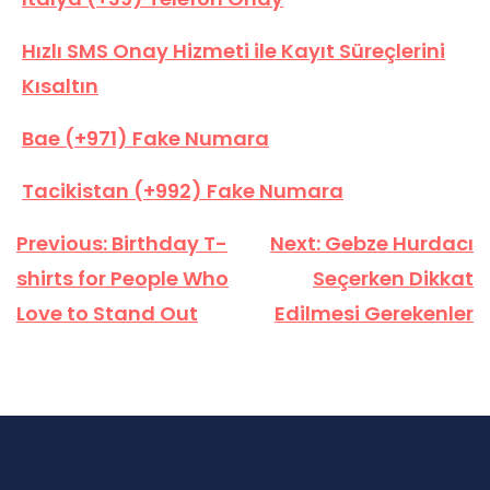
Hızlı SMS Onay Hizmeti ile Kayıt Süreçlerini
Kısaltın
Bae (+971) Fake Numara
Tacikistan (+992) Fake Numara
Yazı
Previous:
Birthday T-
Next:
Gebze Hurdacı
gezinmesi
shirts for People Who
Seçerken Dikkat
Love to Stand Out
Edilmesi Gerekenler