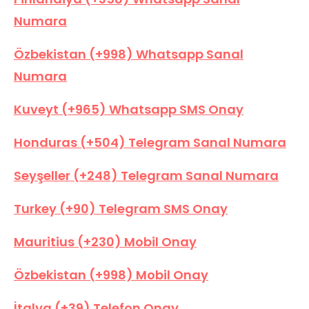
Numara
Özbekistan (+998) Whatsapp Sanal
Numara
Kuveyt (+965) Whatsapp SMS Onay
Honduras (+504) Telegram Sanal Numara
Seyşeller (+248) Telegram Sanal Numara
Turkey (+90) Telegram SMS Onay
Mauritius (+230) Mobil Onay
Özbekistan (+998) Mobil Onay
İtalya (+39) Telefon Onay