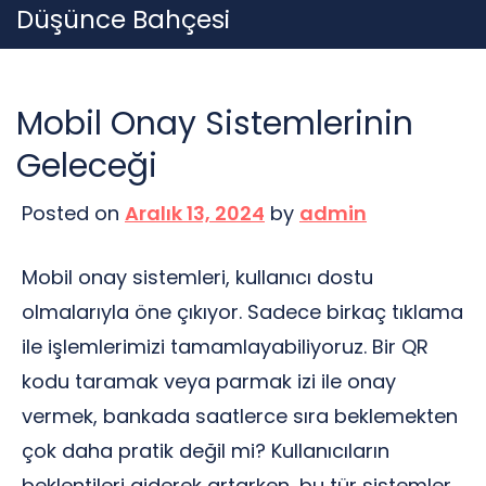
Skip
Düşünce Bahçesi
to
content
Mobil Onay Sistemlerinin
Geleceği
Posted on
Aralık 13, 2024
by
admin
Mobil onay sistemleri, kullanıcı dostu
olmalarıyla öne çıkıyor. Sadece birkaç tıklama
ile işlemlerimizi tamamlayabiliyoruz. Bir QR
kodu taramak veya parmak izi ile onay
vermek, bankada saatlerce sıra beklemekten
çok daha pratik değil mi? Kullanıcıların
beklentileri giderek artarken, bu tür sistemler