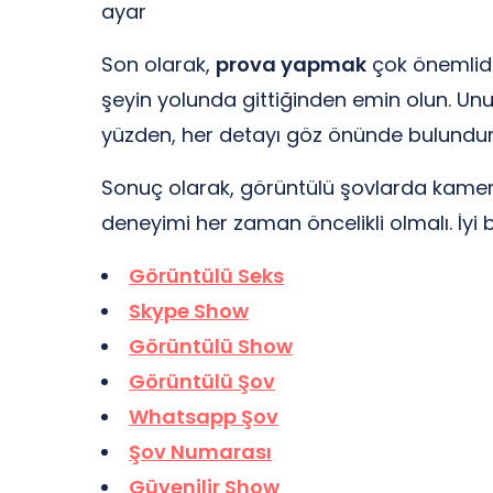
ayar
Son olarak,
prova yapmak
çok önemlidi
şeyin yolunda gittiğinden emin olun. Unut
yüzden, her detayı göz önünde bulundur
Sonuç olarak, görüntülü şovlarda kamera p
deneyimi her zaman öncelikli olmalı. İyi bi
Görüntülü Seks
Skype Show
Görüntülü Show
Görüntülü Şov
Whatsapp Şov
Şov Numarası
Güvenilir Show