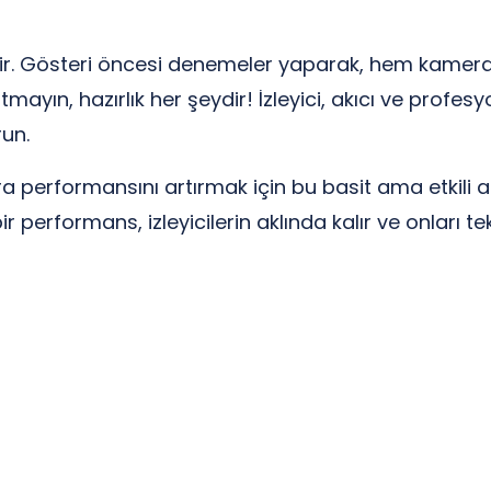
r. Gösteri öncesi denemeler yaparak, hem kamera h
mayın, hazırlık her şeydir! İzleyici, akıcı ve profe
un.
erformansını artırmak için bu basit ama etkili adıml
r performans, izleyicilerin aklında kalır ve onları tek