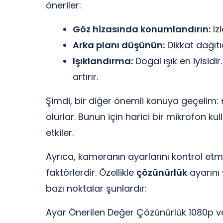
öneriler:
Göz hizasında konumlandırın:
İz
Arka planı düşünün:
Dikkat dağıtı
Işıklandırma:
Doğal ışık en iyisidir
artırır.
Şimdi, bir diğer önemli konuya geçelim:
olurlar. Bunun için harici bir mikrofon ku
etkiler.
Ayrıca, kameranın ayarlarını kontrol etme
faktörlerdir. Özellikle
çözünürlük
ayarını 
bazı noktalar şunlardır:
Ayar Önerilen Değer Çözünürlük 1080p 