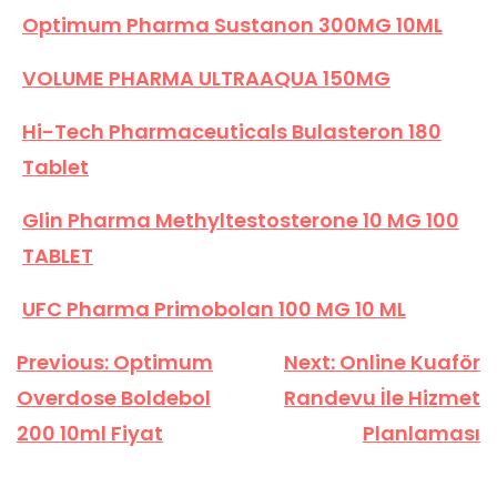
Optimum Pharma Sustanon 300MG 10ML
VOLUME PHARMA ULTRAAQUA 150MG
Hi-Tech Pharmaceuticals Bulasteron 180
Tablet
Glin Pharma Methyltestosterone 10 MG 100
TABLET
UFC Pharma Primobolan 100 MG 10 ML
Yazı
Previous:
Optimum
Next:
Online Kuaför
gezinmesi
Overdose Boldebol
Randevu İle Hizmet
200 10ml Fiyat
Planlaması