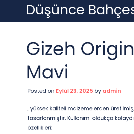
Düşünce Bahçes
Skip
to
content
Gizeh Origi
Mavi
Posted on
Eylül 23, 2025
by
admin
, yüksek kaliteli malzemelerden üretilmiş
tasarlanmıştır. Kullanımı oldukça kolaydır
özellikleri: