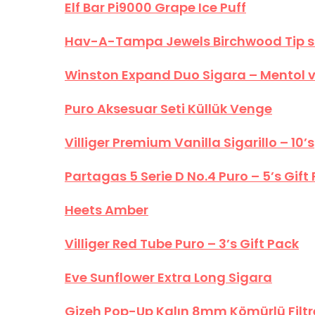
Elf Bar Pi9000 Grape Ice Puff
Hav-A-Tampa Jewels Birchwood Tip sig
Winston Expand Duo Sigara – Mentol v
Puro Aksesuar Seti Küllük Venge
Villiger Premium Vanilla Sigarillo – 10’s
Partagas 5 Serie D No.4 Puro – 5’s Gift
Heets Amber
Villiger Red Tube Puro – 3’s Gift Pack
Eve Sunflower Extra Long Sigara
Gizeh Pop-Up Kalın 8mm Kömürlü Filtr