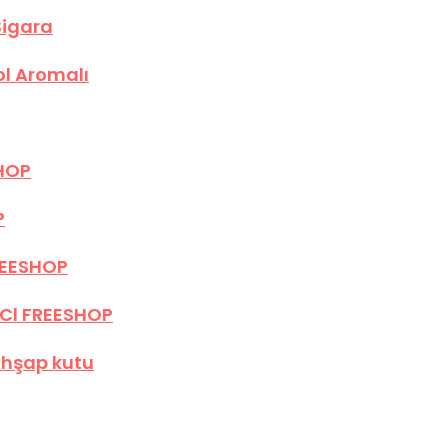
Sigara
ol Aromalı
SHOP
P
REESHOP
Cl FREESHOP
 Ahşap kutu