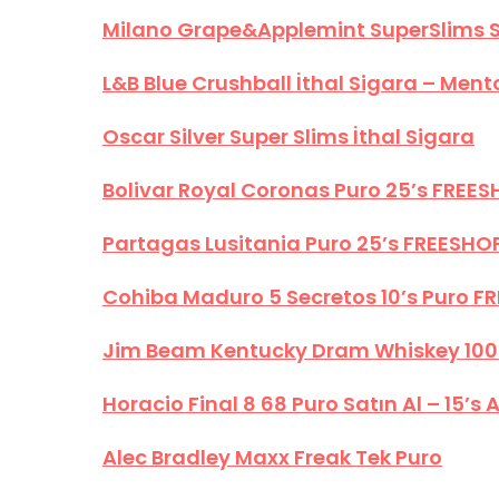
Milano Grape&Applemint SuperSlims 
L&B Blue Crushball İthal Sigara – Ment
Oscar Silver Super Slims İthal Sigara
Bolivar Royal Coronas Puro 25’s FREE
Partagas Lusitania Puro 25’s FREESHO
Cohiba Maduro 5 Secretos 10’s Puro F
Jim Beam Kentucky Dram Whiskey 100
Horacio Final 8 68 Puro Satın Al – 15’s
Alec Bradley Maxx Freak Tek Puro