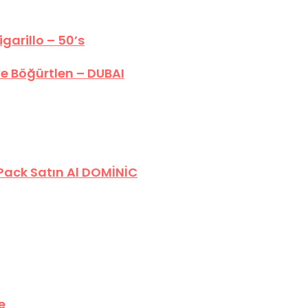
arillo – 50’s
e Böğürtlen – DUBAI
 Pack Satın Al DOMİNİC
e