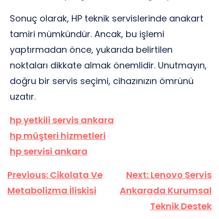
Sonuç olarak, HP teknik servislerinde anakart
tamiri mümkündür. Ancak, bu işlemi
yaptırmadan önce, yukarıda belirtilen
noktaları dikkate almak önemlidir. Unutmayın,
doğru bir servis seçimi, cihazınızın ömrünü
uzatır.
hp yetkili servis ankara
hp müşteri hizmetleri
hp servisi ankara
Yazı
Previous:
Cikolata Ve
Next:
Lenovo Servis
gezinmesi
Metabolizma İliskisi
Ankarada Kurumsal
Teknik Destek