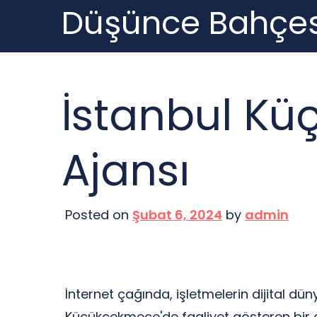
Düşünce Bahçes
Skip
to
content
İstanbul Kü
Ajansı
Posted on
Şubat 6, 2024
by
admin
İnternet çağında, işletmelerin dijital d
Küçükçekmece'de faaliyet gösteren bir di