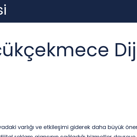
i
çükçekmece Dij
ünyadaki varlığı ve etkileşimi giderek daha büyük ön
jital reklam ajansının sağladığı hizmetler devreye 