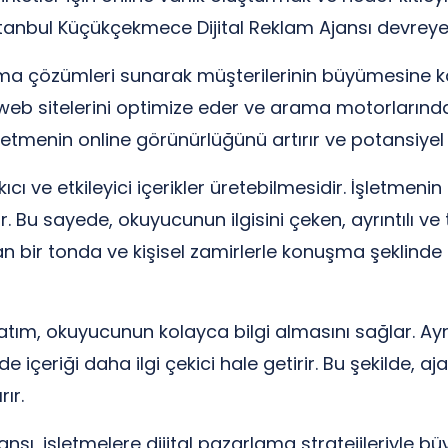
tanbul Küçükçekmece Dijital Reklam Ajansı devreye 
rlama çözümleri sunarak müşterilerinin büyümesine 
 web sitelerini optimize eder ve arama motorlarında
şletmenin online görünürlüğünü artırır ve potansiyel
kıcı ve etkileyici içerikler üretebilmesidir. İşletmen
rlar. Bu sayede, okuyucunun ilgisini çeken, ayrıntı
an bir tonda ve kişisel zamirlerle konuşma şeklinde
latım, okuyucunun kolayca bilgi almasını sağlar. Ay
de içeriği daha ilgi çekici hale getirir. Bu şekilde, a
ır.
ı, işletmelere dijital pazarlama stratejileriyle büyü