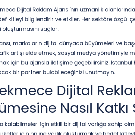
ce Dijital Reklam Ajansı'nın uzmanlık alanlarından b
 kitleyi bilgilendirir ve etkiler. Her sektöre özgü içer
 oluşturmasını sağlar.
nsı, markaların dijital dünyada büyümeleri ve başar
rafik artışı elde etmek, sosyal medya yönetimiyle m
k için bu ajansla iletişime geçebilirsiniz. İstanbul
acak bir partner bulabileceğinizi unutmayın.
ekmece Dijital Rekla
ümesine Nasıl Katkı 
alabilmeleri için etkili bir dijital varlığa sahip olm
 şirketler için online varlık oluşturmak ve hedef ki