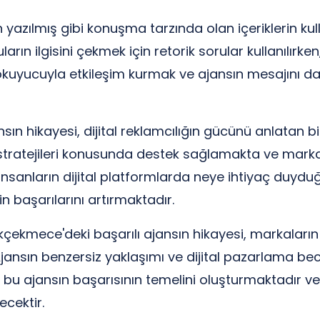
n yazılmış gibi konuşma tarzında olan içeriklerin kull
uların ilgisini çekmek için retorik sorular kullanılır
, okuyucuyla etkileşim kurmak ve ajansın mesajını dah
ın hikayesi, dijital reklamcılığın gücünü anlatan bi
stratejileri konusunda destek sağlamakta ve markala
İnsanların dijital platformlarda neye ihtiyaç duydu
n başarılarını artırmaktadır.
çükçekmece'deki başarılı ajansın hikayesi, markala
Ajansın benzersiz yaklaşımı ve dijital pazarlama bec
, bu ajansın başarısının temelini oluşturmaktadır ve
cektir.