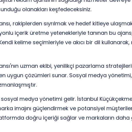
sunduğu olanakları keşfedeceksiniz.
sı, rakiplerden sıyrılmak ve hedef kitleye ulaşmak i
onlu içerik üretme yetenekleriyle tanınan bu ajans
endi kelime seçimleriyle ve akıcı bir dil kullanarak, 
sı'nın uzman ekibi, yenilikçi pazarlama stratejileriy
n en uygun çözümleri sunar. Sosyal medya yönetimi
uzmanlaşmıştır.
sosyal medya yönetimi gelir. İstanbul Küçükçekmec
rka imajını güçlendirmek ve potansiyel müşterilerl
latformda doğru içeriği sağlar ve markaların daha gen