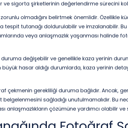
e sigorta şirketlerinin değerlendirme sürecini kola
unlu olmadığını belirtmek önemlidir. Özellikle küç
tespit tutanağı doldurulabilir ve imzalanabilir. B
rumlarında veya anlaşmazlık yaşanması halinde fot
duruma değişebilir ve genellikle kaza yerinin duru
rın büyük hasar aldığı durumlarda, kaza yerinin detay
ğraf çekmenin gerekliliği duruma bağlıdır. Ancak, g
t belgelenmesini sağladığı unutulmamalıdır. Bu n
sı anlaşmazlıkların çözümüne yardımcı olabilir ve sig
anağında Fotoğraf Şa