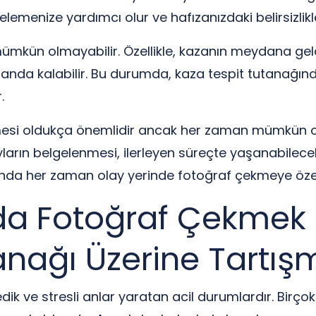
elemenize yardımcı olur ve hafızanızdaki belirsizlikle
kün olmayabilir. Özellikle, kazanın meydana geld
landa kalabilir. Bu durumda, kaza tespit tutanağınd
.
lmesi oldukça önemlidir ancak her zaman mümkün 
yların belgelenmesi, ilerleyen süreçte yaşanabile
sında her zaman olay yerinde fotoğraf çekmeye öz
nda Fotoğraf Çekmek
anağı Üzerine Tartış
ik ve stresli anlar yaratan acil durumlardır. Birço