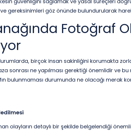
sin güvenliğini sağlamak ve yasal süreçleri doğru
 ve gereksinimleri göz önünde bulundurularak hareke
anağında Fotoğraf 
ıyor
umlarda, birçok insan sakinliğini korumakta zorla
kaza sonrası ne yapılması gerektiği önemlidir ve b
rafın bulunmaması durumunda ne olacağı merak kon
dedilmesi
n olayların detaylı bir şekilde belgelendiği önemli 