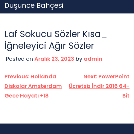
Skip
Düşünce Bahçesi
to
content
Laf Sokucu Sözler Kısa_
İğneleyici Ağır Sözler
Posted on
Aralık 23, 2023
by
admin
Yazı
Previous:
Hollanda
Next:
PowerPoint
gezinmesi
Diskolar Amsterdam
Ücretsiz İndir 2016 64-
Gece Hayatı +18
Bit