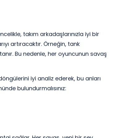
ncelikle, takım arkadaşlarınızla iyi bir
ıyı artıracaktır. Örneğin, tank
 tanır. Bu nedenle, her oyuncunun savaş
öngülerini iyi analiz ederek, bu anları
nünde bulundurmalısınız:
taj sağlar. Her savaş, yeni bir şey