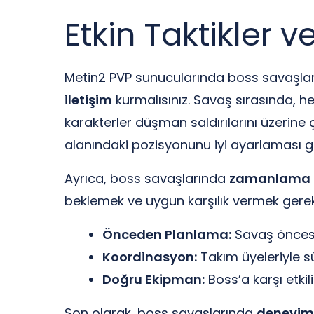
Etkin Taktikler ve
Metin2 PVP sunucularında boss savaşlar
iletişim
kurmalısınız. Savaş sırasında, he
karakterler düşman saldırılarını üzerin
alanındaki pozisyonunu iyi ayarlaması g
Ayrıca, boss savaşlarında
zamanlama
beklemek ve uygun karşılık vermek gerek
Önceden Planlama:
Savaş öncesin
Koordinasyon:
Takım üyeleriyle sür
Doğru Ekipman:
Boss’a karşı etkili
Son olarak, boss savaşlarında
deneyim