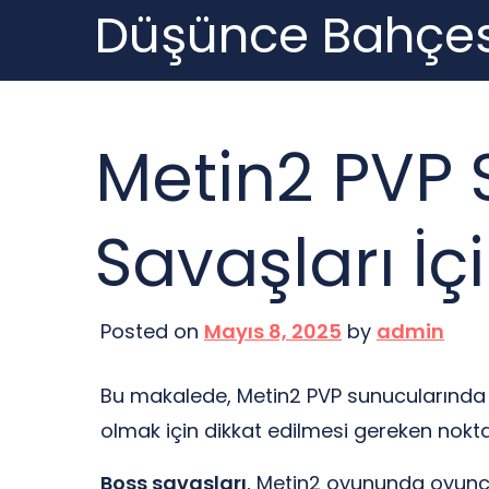
Düşünce Bahçes
Skip
to
content
Metin2 PVP 
Savaşları İçi
Posted on
Mayıs 8, 2025
by
admin
Bu makalede, Metin2 PVP sunucularında bo
olmak için dikkat edilmesi gereken noktal
Boss savaşları
, Metin2 oyununda oyuncul