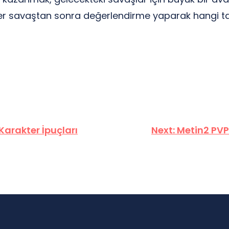
her savaştan sonra değerlendirme yaparak hangi takt
Karakter İpuçları
Next:
Metin2 PVP