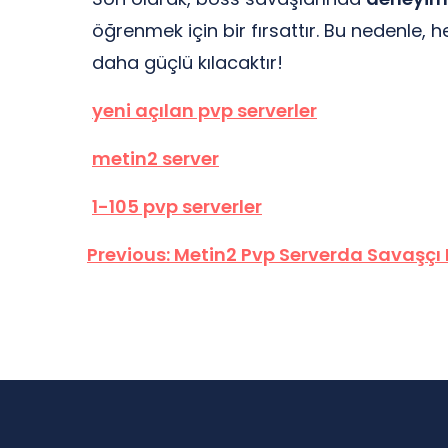
öğrenmek için bir fırsattır. Bu nedenle, 
daha güçlü kılacaktır!
yeni açılan pvp serverler
metin2 server
1-105 pvp serverler
Yazı
Previous:
Metin2 Pvp Serverda Savaşçı 
gezinmesi