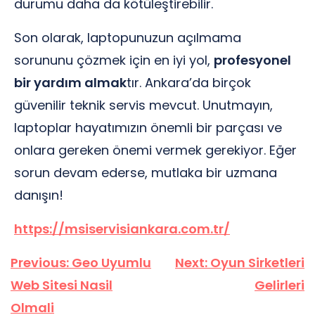
durumu daha da kötüleştirebilir.
Son olarak, laptopunuzun açılmama
sorununu çözmek için en iyi yol,
profesyonel
bir yardım almak
tır. Ankara’da birçok
güvenilir teknik servis mevcut. Unutmayın,
laptoplar hayatımızın önemli bir parçası ve
onlara gereken önemi vermek gerekiyor. Eğer
sorun devam ederse, mutlaka bir uzmana
danışın!
https://msiservisiankara.com.tr/
Yazı
Previous:
Geo Uyumlu
Next:
Oyun Sirketleri
gezinmesi
Web Sitesi Nasil
Gelirleri
Olmali