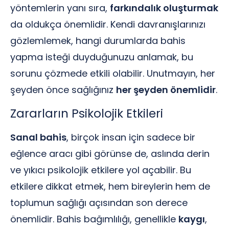
yöntemlerin yanı sıra,
farkındalık oluşturmak
da oldukça önemlidir. Kendi davranışlarınızı
gözlemlemek, hangi durumlarda bahis
yapma isteği duyduğunuzu anlamak, bu
sorunu çözmede etkili olabilir. Unutmayın, her
şeyden önce sağlığınız
her şeyden önemlidir
.
Zararların Psikolojik Etkileri
Sanal bahis
, birçok insan için sadece bir
eğlence aracı gibi görünse de, aslında derin
ve yıkıcı psikolojik etkilere yol açabilir. Bu
etkilere dikkat etmek, hem bireylerin hem de
toplumun sağlığı açısından son derece
önemlidir. Bahis bağımlılığı, genellikle
kaygı
,