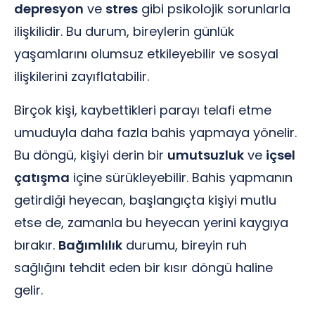
depresyon
ve
stres
gibi psikolojik sorunlarla
ilişkilidir. Bu durum, bireylerin günlük
yaşamlarını olumsuz etkileyebilir ve sosyal
ilişkilerini zayıflatabilir.
Birçok kişi, kaybettikleri parayı telafi etme
umuduyla daha fazla bahis yapmaya yönelir.
Bu döngü, kişiyi derin bir
umutsuzluk
ve
içsel
çatışma
içine sürükleyebilir. Bahis yapmanın
getirdiği heyecan, başlangıçta kişiyi mutlu
etse de, zamanla bu heyecan yerini kaygıya
bırakır.
Bağımlılık
durumu, bireyin ruh
sağlığını tehdit eden bir kısır döngü haline
gelir.