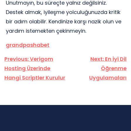
Unutmayın, bu süreçte yalnız değilsiniz.
Destek almak, iyileşme yolculuğunuzda kritik
bir adım olabilir. Kendinize karşı nazik olun ve
yardım istemekten çekinmeyin.
grandpashabet
Yazı
Previous:
Verigom
Next:
En İyi Dil
gezinmesi
Hosting Üzerinde
Öğrenme
Hangi Scriptler Kurulur
Uygulamaları