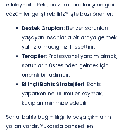
etkileyebilir. Peki, bu zararlara karşı ne gibi
çözümler geliştirebiliriz? İşte bazı öneriler:
Destek Grupları:
Benzer sorunları
yaşayan insanlarla bir araya gelmek,
yalnız olmadığınızı hissettirir.
Terapiler:
Profesyonel yardım almak,
sorunların üstesinden gelmek için
önemli bir adımdır.
Bilinçli Bahis Stratejileri:
Bahis
yaparken belirli limitler koymak,
kayıpları minimize edebilir.
Sanal bahis bağımlılığı ile başa çıkmanın
yolları vardır. Yukarıda bahsedilen