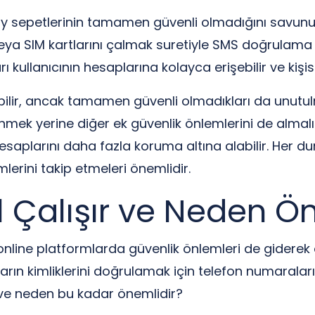
y sepetlerinin tamamen güvenli olmadığını savunuyor
 veya SIM kartlarını çalmak suretiyle SMS doğrulama 
ı kullanıcının hesaplarına kolayca erişebilir ve kişisel 
ilir, ancak tamamen güvenli olmadıkları da unutulm
ek yerine diğer ek güvenlik önlemlerini de almalıdı
esaplarını daha fazla koruma altına alabilir. Her d
lerini takip etmeleri önemlidir.
l Çalışır ve Neden Ö
te, online platformlarda güvenlik önlemleri de gide
ıların kimliklerini doğrulamak için telefon numaralar
r ve neden bu kadar önemlidir?