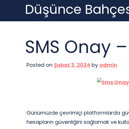
Düşünce Bahçes
Skip
to
content
SMS Onay –
Posted on
Şubat 3, 2024
by
admin
Günümüzde çevrimiçi platformlarda güven
hesapların güvenliğini sağlamak ve kulla