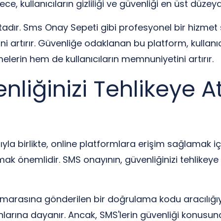
lece, kullanıcıların gizliliği ve güvenliği en üst düzey
ır. Sms Onay Sepeti gibi profesyonel bir hizmet sağ
artırır. Güvenliğe odaklanan bu platform, kullanıcı
melerin hem de kullanıcıların memnuniyetini artırır.
liğinizi Tehlikeye A
ıyla birlikte, online platformlara erişim sağlamak i
k önemlidir. SMS onayının, güvenliğinizi tehlikeye 
umarasına gönderilen bir doğrulama kodu aracılığıy
onlarına dayanır. Ancak, SMS'lerin güvenliği konusund