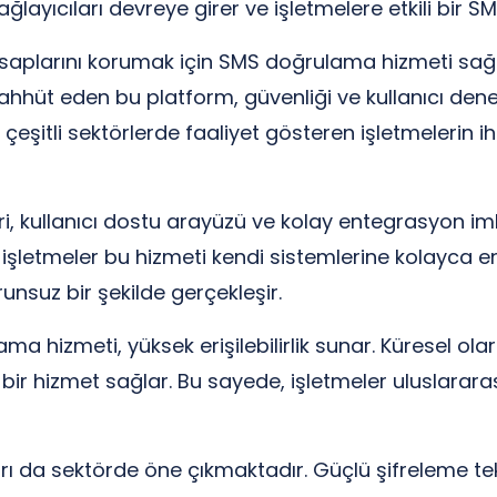
ğlayıcıları devreye girer ve işletmelere etkili bi
esaplarını korumak için SMS doğrulama hizmeti sağla
taahhüt eden bu platform, güvenliği ve kullanıcı den
şitli sektörlerde faaliyet gösteren işletmelerin ih
i, kullanıcı dostu arayüzü ve kolay entegrasyon im
letmeler bu hizmeti kendi sistemlerine kolayca ente
unsuz bir şekilde gerçekleşir.
a hizmeti, yüksek erişilebilirlik sunar. Küresel ol
z bir hizmet sağlar. Bu sayede, işletmeler uluslarar
 da sektörde öne çıkmaktadır. Güçlü şifreleme tekno