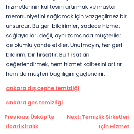
hizmetlerinin kalitesini artırmak ve müşteri
memnuniyetini sağlamak için vazgeçilmez bir
unsurdur. Bu geri bildirimler, sadece hizmet
sağlayıcıları değil, aynı zamanda müşterileri
de olumlu yönde etkiler. Unutmayın, her geri
bildirim, bir
fırsat
tır. Bu fırsatları
değerlendirmek, hem hizmet kalitesini artırır
hem de müşteri bağlılığını güçlendirir.
ankara dış cephe temizliği
ankara ges temizliği
Yazı
Previous:
Üsküp’te
Next:
Temizlik Şirketleri
gezinmesi
Ticari Kiralık
İçin Hizmet