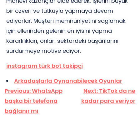
manevi kazançlar elde ederek, işlerini büyük
bir özveri ve tutkuyla yapmaya devam
ediyorlar. Müşteri memnuniyetini sağlamak
için ellerinden gelenin en iyisini yapma
kararlılıkları, onları sektördeki başarılarını
sürdürmeye motive ediyor.
instagram türk bot takipçi
Arkadaşlarla Oynanabilecek Oyunlar
Yazı
Previous:
WhatsApp
Next:
TikTok da ne
gezinmesi
başka bir telefona
kadar para veriyor
bağlanır mı