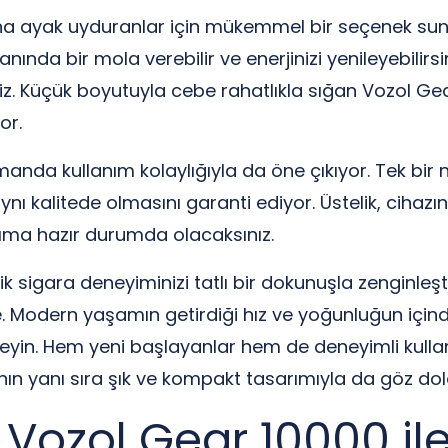
na ayak uyduranlar için mükemmel bir seçenek su
nda bir mola verebilir ve enerjinizi yenileyebilirsini
siniz. Küçük boyutuyla cebe rahatlıkla sığan Vozol G
or.
manda kullanım kolaylığıyla da öne çıkıyor. Tek bir 
nı kalitede olmasını garanti ediyor. Üstelik, cihaz
nıma hazır durumda olacaksınız.
nik sigara deneyiminizi tatlı bir dokunuşla zenginleş
Modern yaşamın getirdiği hız ve yoğunluğun içinde, 
yin. Hem yeni başlayanlar hem de deneyimli kullanı
ın yanı sıra şık ve kompakt tasarımıyla da göz dol
Vozol Gear 10000 ile