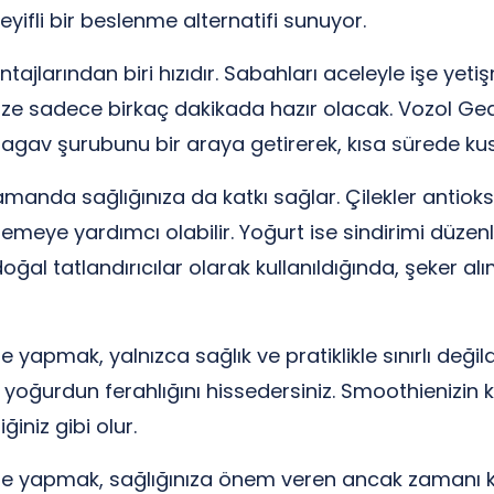
keyifli bir beslenme alternatifi sunuyor.
tajlarından biri hızıdır. Sabahları aceleyle işe yet
f size sadece birkaç dakikada hazır olacak. Vozol Gea
agav şurubunu bir araya getirerek, kısa sürede kusu
manda sağlığınıza da katkı sağlar. Çilekler antioks
meye yardımcı olabilir. Yoğurt ise sindirimi düzenle
oğal tatlandırıcılar olarak kullanıldığında, şeker al
e yapmak, yalnızca sağlık ve pratiklikle sınırlı de
e yoğurdun ferahlığını hissedersiniz. Smoothienizin k
niz gibi olur.
ie yapmak, sağlığınıza önem veren ancak zamanı kısıt