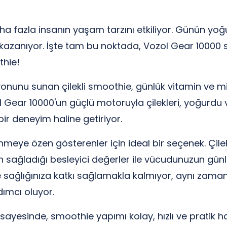
aha fazla insanın yaşam tarzını etkiliyor. Günün y
zanıyor. İşte tam bu noktada, Vozol Gear 10000 si
thie!
unu sunan çilekli smoothie, günlük vitamin ve mine
 Gear 10000'un güçlü motoruyla çilekleri, yoğurdu v
bir deneyim haline getiriyor.
slenmeye özen gösterenler için ideal bir seçenek. Çil
 sağladığı besleyici değerler ile vücudunuzun günlü
 sağlığınıza katkı sağlamakla kalmıyor, aynı zaman
ımcı oluyor.
sayesinde, smoothie yapımı kolay, hızlı ve pratik hal