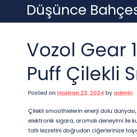
Düşünce Bahçes
Skip
to
content
Vozol Gear 
Puff Çilekli
Posted on
Haziran 23, 2024
by
admin
Çilekli smoothielerin enerji dolu dünyas
elektronik sigara, aromalı deneyimi ile ku
tatlı lezzetini doğrudan ciğerlerinize taşı