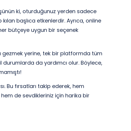
Düşünün ki, oturduğunuz yerden sadece
kılan başlıca etkenlerdir. Ayrıca, online
a, her bütçeye uygun bir seçenek
ını gezmek yerine, tek bir platformda tüm
l durumlarda da yardımcı olur. Böylece,
lmamıştı!
. Bu fırsatları takip ederek, hem
 hem de sevdikleriniz için harika bir