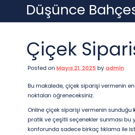
Düşünce Bahçes
Skip
to
content
Çiçek Sipari
Posted on
Mayıs 21, 2025
by
admin
Bu makalede, çiçek siparişi vermenin en k
noktaları öğreneceksiniz.
Online çiçek siparişi vermenin sunduğu
pratik ve çeşitli seçenekler sunması bu y
konforunda sadece birkaç tıklama ile iste