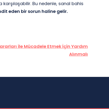
a karşılaşabilir. Bu nedenle, sanal bahis
hdit eden bir sorun haline gelir.
ararları ile Mücadele Etmek İçin Yardım
Alınmalı