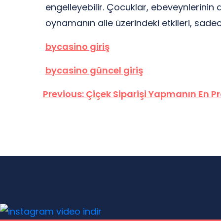
engelleyebilir. Çocuklar, ebeveynlerinin 
oynamanın aile üzerindeki etkileri, sadece
bycasino giriş
bycasino güncel giriş
Yazı
Previous:
Çiçek Siparişi Yapmanın En Pr
gezinmesi