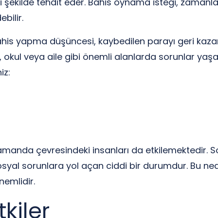
 şekilde tehdit eder. Bahis oynama isteği, zamanla 
bilir.
kli bahis yapma düşüncesi, kaybedilen parayı geri k
e iş, okul veya aile gibi önemli alanlarda sorunlar y
iz:
zamanda çevresindeki insanları da etkilemektedir. S
sosyal sorunlara yol açan ciddi bir durumdur. Bu ne
nemlidir.
tkiler