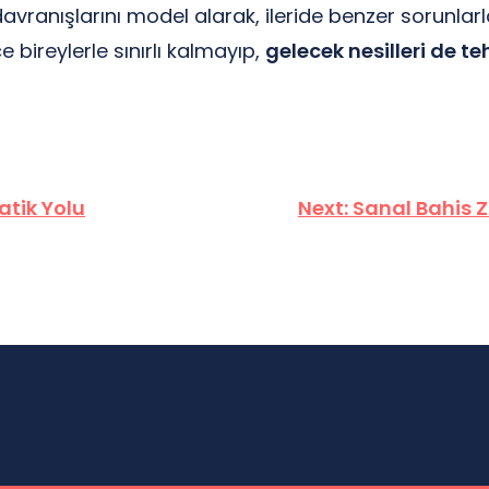
davranışlarını model alarak, ileride benzer sorunlarl
 bireylerle sınırlı kalmayıp,
gelecek nesilleri de te
atik Yolu
Next:
Sanal Bahis Z