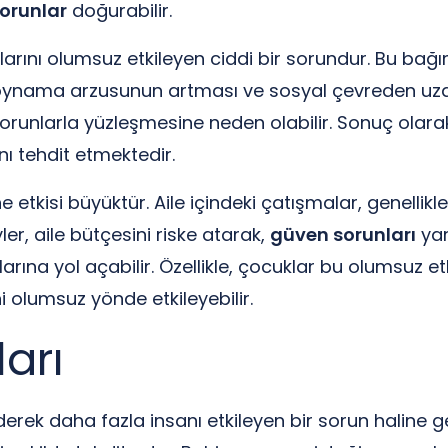
sorunlar
doğurabilir.
arını olumsuz etkileyen ciddi bir sorundur. Bu bağımlı
 oynama arzusunun artması ve sosyal çevreden uz
 sorunlarla yüzleşmesine neden olabilir. Sonuç olara
nı tehdit etmektedir.
etkisi büyüktür. Aile içindeki çatışmalar, genellikl
r, aile bütçesini riske atarak,
güven sorunları
yar
arına yol açabilir. Özellikle, çocuklar bu olumsuz et
i olumsuz yönde etkileyebilir.
ları
rek daha fazla insanı etkileyen bir sorun haline gelm